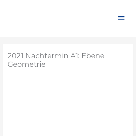
Zum
Inhalt
Hau
springen
2021 Nachtermin A1: Ebene
Geometrie