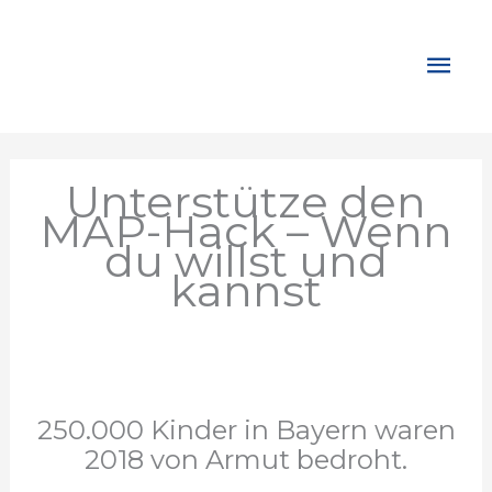
Zum
Inhalt
Hau
springen
Unterstütze den
MAP-Hack – Wenn
du willst und
kannst
250.000 Kinder in Bayern waren
2018 von Armut bedroht.