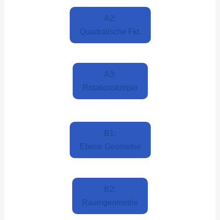
A2:
Quadratische Fkt.
A3:
Rotationskörper
B1:
Ebene Geometrie
B2:
Raumgeometrie