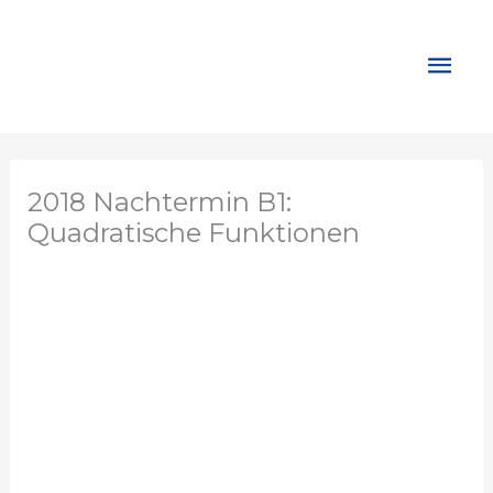
Zum
Inhalt
Hau
springen
2018 Nachtermin B1:
Quadratische Funktionen