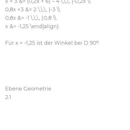
x + 3 &= (0,2x + 6) – 4 \,\,\, |-0,2x \\
0,8x +3 &= 2 \,\,\, |-3 \\
0,8x &= -1 \,\,\, |:0,8 \\
x &= -1,25 \end{align}
Für x = -1,25 ist der Winkel bei D 90°.
Ebene Geometrie
2.1