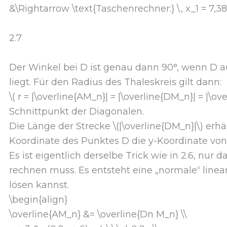
&\Rightarrow \text{Taschenrechner:} \, x_1 = 7,38 \
2.7
Der Winkel bei D ist genau dann 90°, wenn D a
liegt. Für den Radius des Thaleskreis gilt dann:
\( r = |\overline{AM_n}| = |\overline{DM_n}| = |\ov
Schnittpunkt der Diagonalen.
Die Länge der Strecke \(|\overline{DM_n}|\) erh
Koordinate des Punktes D die y-Koordinate von
Es ist eigentlich derselbe Trick wie in 2.6, nur
rechnen muss. Es entsteht eine „normale“ linea
lösen kannst.
\begin{align}
\overline{AM_n} &= \overline{Dn M_n} \\