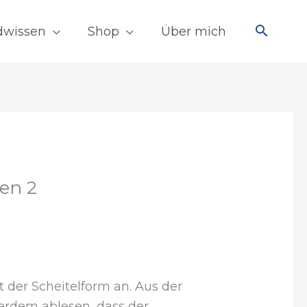
dwissen
Shop
Über mich
en 2
t der Scheitelform an. Aus der
rdem ablesen, dass der