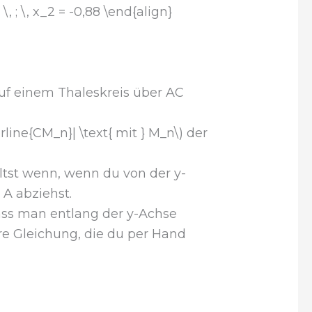
, ; \, x_2 = -0,88 \end{align}
uf einem Thaleskreis über AC
erline{CM_n}| \text{ mit } M_n\) der
ältst wenn, wenn du von der y-
 A abziehst.
 dass man entlang der y-Achse
re Gleichung, die du per Hand