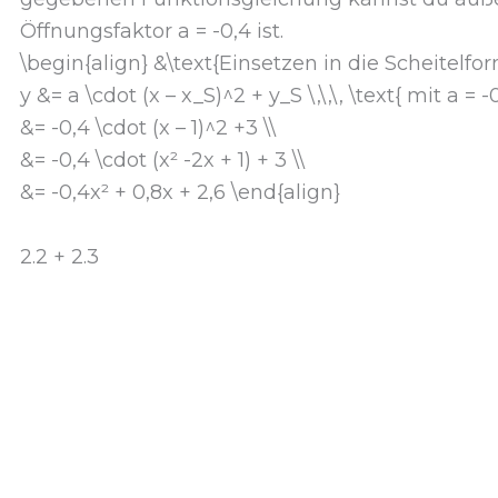
Öffnungsfaktor a = -0,4 ist.
\begin{align} &\text{Einsetzen in die Scheitelform
y &= a \cdot (x – x_S)^2 + y_S \,\,\, \text{ mit a = -
&= -0,4 \cdot (x – 1)^2 +3 \\
&= -0,4 \cdot (x² -2x + 1) + 3 \\
&= -0,4x² + 0,8x + 2,6 \end{align}
2.2 + 2.3