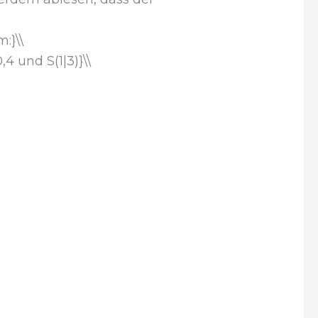
:}\\
0,4 und S(1|3)}\\