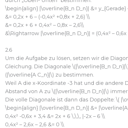
durch „Oben- Unten“ bestimmen:
\begin{align} |\overline{B_n D_n}| &= y_{Gerade} –
&= 0,2x + 6 – (-0,4x² +0,8x + 2,6) \\
&= 0,2x + 6 + 0,4x² – 0,8x – 2,6\\
&\Rightarrow |\overline{B_n D_n}| = (0,4x² – 0,6x 
2.6
Um die Aufgabe zu lösen, setzen wir die Diago
Gleichung. Die Diagonale \(|\overline{B_n D_n}|\)
(|\overline{A C_n}|\) zu bestimmen.
Weil A die x-Koordinate -3 hat und die andere Di
Abstand von A zu \(|\overline{B_n D_n}|\) immer 
Die volle Diagonale ist dann das Doppelte: \( |\ov
\begin{align} |\overline{B_n D_n}| &= |\overline{A
0,4x² -0,6x + 3,4 &= 2x + 6 \,\,\, |-2x – 6 \\
0,4x² – 2,6x – 2,6 &= 0 \\