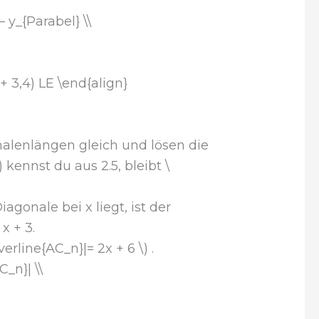
 y_{Parabel} \\
+ 3,4) LE \end{align}
nalenlängen gleich und lösen die
 kennst du aus 2.5, bleibt \
agonale bei x liegt, ist der
x + 3.
erline{AC_n}|= 2x + 6 \) .
C_n}| \\