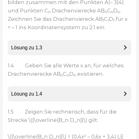
bilden zusammen mit den Punkten A(– 3|4)
und Punkten C
Drachenvierecke AB
C
D
.
n
n
n
n
Zeichnen Sie das Drachenviereck AB
C
D
für x
1
1
1
= – 1 ins Koordinatensystem zu 2.1 ein.
Lösung zu 1.3
1.4 Geben Sie alle Werte x an, für welches
Drachenvierecke AB
C
D
existieren.
n
n
n
Lösung zu 1.4
1.5 Zeigen Sie rechnerisch, dass für die
Strecke \(|\overline{B_n D_n}|\) gilt:
\(|\overline{B_n D_n}|\) = (0,4x² – 0,6x + 3,4) LE