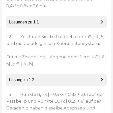
0,4x²+ 0,8x + 2,6 hat.
Lösungen zu 1.1
1.2 Zeichnen Sie die Parabel p für x ∈ [–3 ; 5]
und die Gerade g in ein Koordinatensystem.
Für die Zeichnung: Längeneinheit 1 cm; x ∈ [-6 ;
6] ; y ∈ [-4 ; 8]
Lösung zu 1.2
1.3 Punkte B
(x | – 0,4x² + 0,8x + 2,6) auf der
n
Parabel p und Punkte D
(x | 0,2x + 6) auf der
n
Geraden g haben dieselbe Abszisse x und