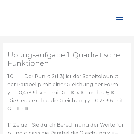
Zum
Inhalt
Hau
springen
Übungsaufgabe 1: Quadratische
Funktionen
1.0 Der Punkt S(1|3) ist der Scheitelpunkt
der Parabel p mit einer Gleichung der Form
y = – 0,4x² + bx + c mit G = ℝ x ℝ und b,c ∈ ℝ.
Die Gerade g hat die Gleichung y = 0,2x + 6 mit
G = ℝ x ℝ.
1.1 Zeigen Sie durch Berechnung der Werte für
b und c, dass die Parabel die Gleichung y = –