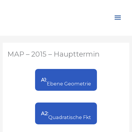
Zum
Inhalt
Hau
springen
MAP – 2015 – Haupttermin
A1:
Ebene Geometrie
A2:
Quadratische Fkt