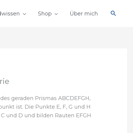
dwissen
Shop
Über mich
rie
ld des geraden Prismas ABCDEFGH,
nkt ist. Die Punkte E, F, G und H
B, C und D und bilden Rauten EFGH