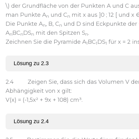
\) der Grundfläche von der Punkten A und C aus
man Punkte A
und C
mit x aus ]0 ; 12 [ und x 
n
n
Die Punkte A
, B, C
und D sind Eckpunkte der
n
n
A
BC
DS
mit den Spitzen S
.
n
n
n
n
Zeichnen Sie die Pyramide A
BC
DS
für x = 2 in
1
1
1
Lösung zu 2.3
2.4 Zeigen Sie, dass sich das Volumen V de
Abhängigkeit von x gilt:
V(x) = (-1,5x² + 9x + 108) cm³.
Lösung zu 2.4