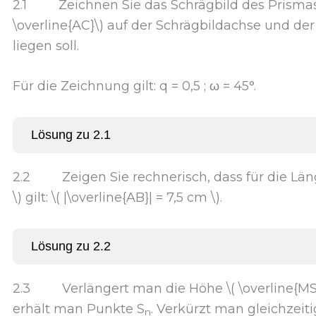
2.1 Zeichnen Sie das Schrägbild des Prismas
\overline{AC}\) auf der Schrägbildachse und de
liegen soll.
Für die Zeichnung gilt: q = 0,5 ; ω = 45°.
Lösung zu 2.1
2.2 Zeigen Sie rechnerisch, dass für die Länge
\) gilt: \( |\overline{AB}| = 7,5 cm \).
Lösung zu 2.2
2.3 Verlängert man die Höhe \( \overline{MS}
erhält man Punkte S
. Verkürzt man gleichzeiti
n