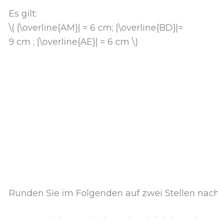
Es gilt:
\( |\overline{AM}| = 6 cm; |\overline{BD}|=
9 cm ; |\overline{AE}| = 6 cm \)
Runden Sie im Folgenden auf zwei Stellen n