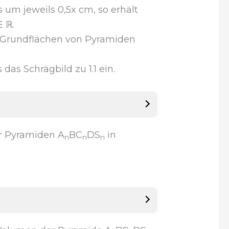
 um jeweils 0,5x cm, so erhält
∈ ℝ.
 Grundflächen von Pyramiden
s das Schrägbild zu 1.1 ein.
r Pyramiden A
BC
DS
in
n
n
n