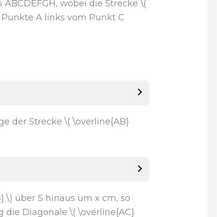
 ABCDEFGH, wobei die Strecke \(
r Punkte A links vom Punkt C
 der Strecke \( \overline{AB}
 \) über S hinaus um x cm, so
g die Diagonale \( \overline{AC}