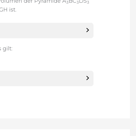
Volumen der Pyramide A
BC
DS
3
3
3
H ist.
gilt: