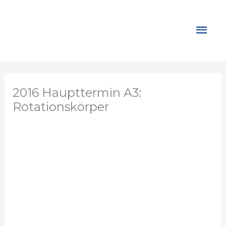
Zum
Inhalt
Hau
springen
2016 Haupttermin A3:
Rotationskörper