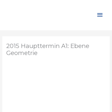
Zum
Inhalt
Hau
springen
2015 Haupttermin A1: Ebene
Geometrie