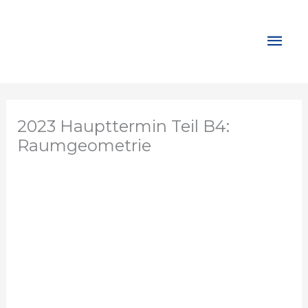
Zum
Inhalt
Hau
springen
2023 Haupttermin Teil B4:
Raumgeometrie