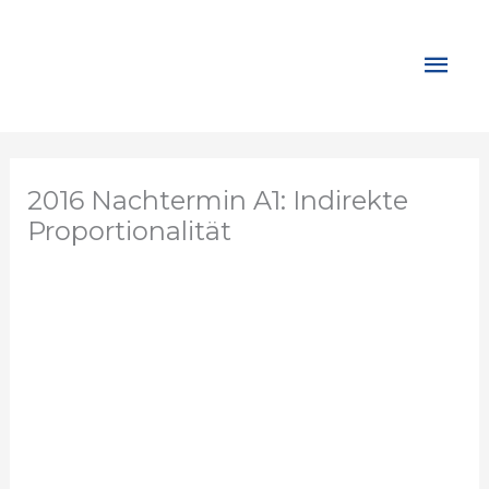
Zum
Inhalt
Hau
springen
2016 Nachtermin A1: Indirekte
Proportionalität