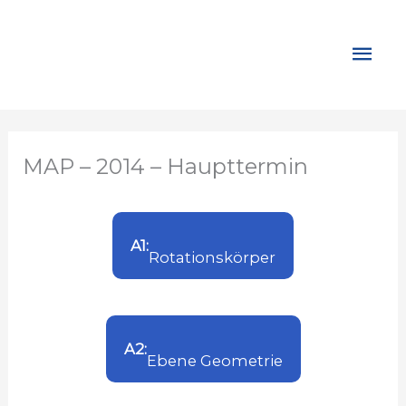
Zum
Inhalt
Hau
springen
MAP – 2014 – Haupttermin
A1:
Rotationskörper
A2:
Ebene Geometrie