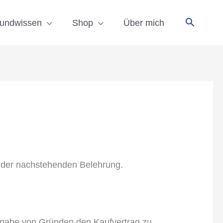
undwissen
Shop
Über mich
 der nachstehenden Belehrung.
ngabe von Gründen den Kaufvertrag zu