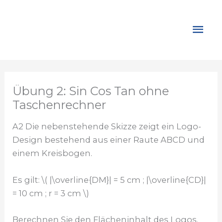
Zum
Inhalt
Hau
springen
Übung 2: Sin Cos Tan ohne
Taschenrechner
A2 Die nebenstehende Skizze zeigt ein Logo-
Design bestehend aus einer Raute ABCD und
einem Kreisbogen.
Es gilt: \( |\overline{DM}| = 5 cm ; |\overline{CD}|
= 10 cm ; r = 3 cm \)
Berechnen Sie den Flächeninhalt des Logos.