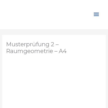
Zum
Inhalt
Hau
springen
Musterprüfung 2 –
Raumgeometrie – A4